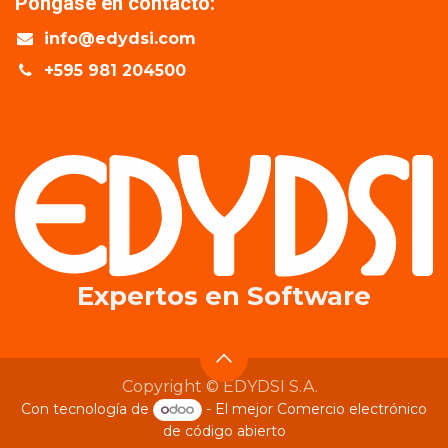
Póngase en contacto:
info@edydsi.com
+595 981 204500
Expertos en​ Software
Copyright © EDYDSI S.A.
Con tecnología de
- El mejor
Comercio electrónico
de código abierto