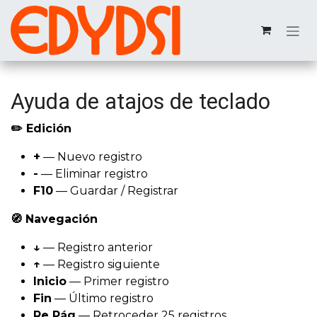
Ir al contenido
Ayuda de atajos de teclado
✏️ Edición
+
— Nuevo registro
-
— Eliminar registro
F10
— Guardar / Registrar
🧭 Navegación
↓
— Registro anterior
↑
— Registro siguiente
Inicio
— Primer registro
Fin
— Último registro
Re Pág
— Retroceder 25 registros