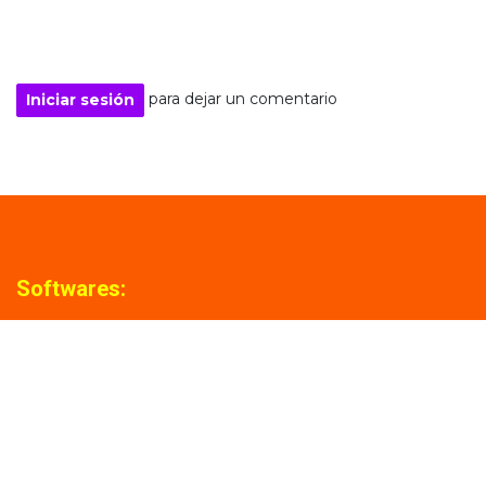
para dejar un comentario
Iniciar sesión
Softwares:
CONTASYS
FACTUSYS
BANCOSYS
TIENDA