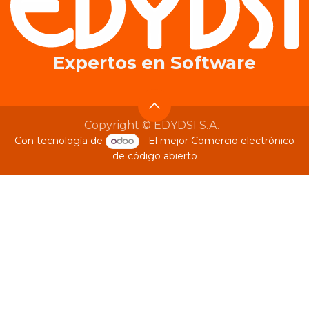
Expertos en​ Software
Copyright © EDYDSI S.A.
Con tecnología de
- El mejor
Comercio electrónico
de código abierto