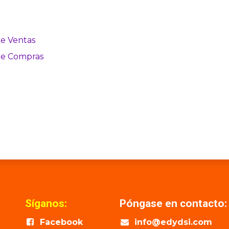
de Ventas
de Compras
Síganos:
Póngase en contacto:
Facebook
info@edydsi.com