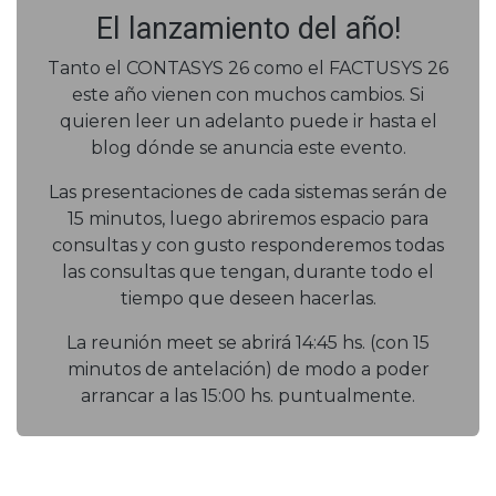
El lanzamiento del año!
Tanto el CONTASYS 26 como el FACTUSYS 26
este año vienen con muchos cambios. Si
quieren leer un adelanto puede ir hasta el
blog dónde se anuncia este evento.
Las presentaciones de cada sistemas serán de
15 minutos, luego abriremos espacio para
consultas y con gusto responderemos todas
las consultas que tengan, durante todo el
tiempo que deseen hacerlas.
La reunión meet se abrirá 14:45 hs. (con 15
minutos de antelación) de modo a poder
arrancar a las 15:00 hs. puntualmente.